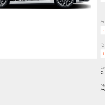
An
Qu
Pr
Gr
Ma
Av