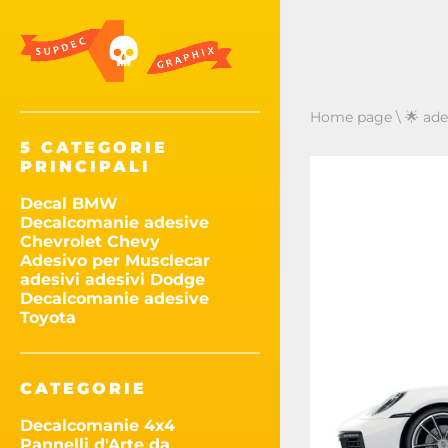
Home page
\
🌟 ade
5 CATEGORIE
PRINCIPALI
Decal BMW
Decalcomanie adesive
Chevrolet Chevy
Adesivo per Musclecar
adesivi adesivi Dodge
Decalcomanie adesive
Toyota
CATEGORIE
Decalcomanie 4x4
Pannelli d'Arte da