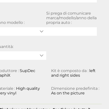
Si prega di comunicare
marca/modello/anno della
no modello :
propria auto :
antità:
oduttore :
SupDec
Kit è composto da :
left
aphiX
and right sides
teriale :
High quality
Dimensione predefinita :
ery vinyl
As on the picture