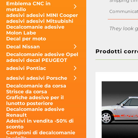
Emblema CNC in
metallo
adesivi adesivi MINI Cooper
adesivi adesivi Mitsubishi
Decalcomanie adesive
They look 
Molon Labe
Decal per moto
Decal Nissan
Prodotti corr
Decalcomanie adesive Opel
adesivi decal PEUGEOT
adesivi Pontiac
adesivi adesivi Porsche
Decalcomanie da corsa
Strisce da corsa
Grafiche adesive per il
lunotto posteriore
Decalcomanie adesive
Renault
Adesivi in ​​vendita -50% di
sconto
Campioni di decalcomanie