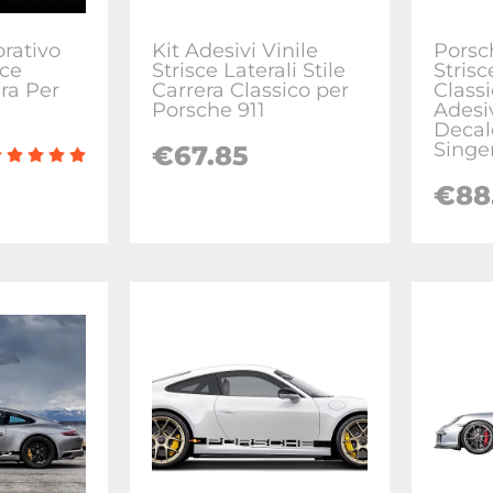
rativo
Kit Adesivi Vinile
Porsc
sce
Strisce Laterali Stile
Strisc
ra Per
Carrera Classico per
Class
Porsche 911
Adesi
Decal
Singe
€67.85
€88