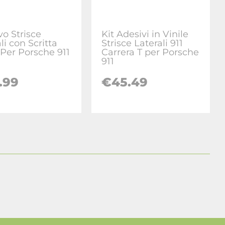
vo Strisce
Kit Adesivi in Vinile
li con Scritta
Strisce Laterali 911
 Per Porsche 911
Carrera T per Porsche
911
.99
€45.49