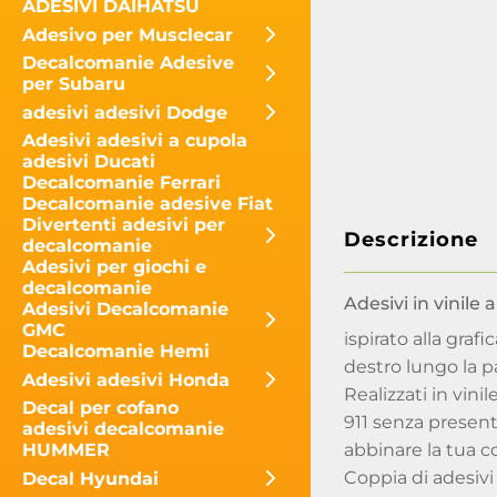
ADESIVI DAIHATSU
Adesivo per Musclecar
Decalcomanie Adesive
per Subaru
adesivi adesivi Dodge
Adesivi adesivi a cupola
adesivi Ducati
Decalcomanie Ferrari
Decalcomanie adesive Fiat
Divertenti adesivi per
Descrizione
decalcomanie
Adesivi per giochi e
decalcomanie
Adesivi in vinile 
Adesivi Decalcomanie
GMC
ispirato alla grafi
Decalcomanie Hemi
destro lungo la p
Adesivi adesivi Honda
Realizzati in vin
Decal per cofano
911 senza present
adesivi decalcomanie
abbinare la tua co
HUMMER
Coppia di adesivi 
Decal Hyundai