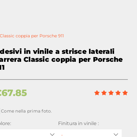
a Classic coppia per Porsche 911
desivi in vinile a strisce laterali
arrera Classic coppia per Porsche
11
€
67.85
Come nella prima foto.
lore:
Finitura in vinile :