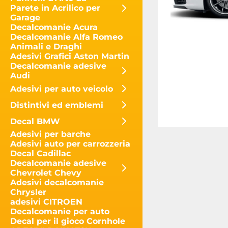
Parete in Acrilico per
Garage
Decalcomanie Acura
Decalcomanie Alfa Romeo
Animali e Draghi
Adesivi Grafici Aston Martin
Decalcomanie adesive
Audi
Adesivi per auto veicolo
Distintivi ed emblemi
Decal BMW
Adesivi per barche
Adesivi auto per carrozzeria
Decal Cadillac
Decalcomanie adesive
Chevrolet Chevy
Adesivi decalcomanie
Chrysler
adesivi CITROEN
Decalcomanie per auto
Decal per il gioco Cornhole