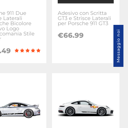
he 911 Due
Adesivo con Scritta
e Laterali
GT3 e Strisce Laterali
iche Bicolore
per Porsche 911 GT3
vo Logo
Messaggio noi
comania Stile
€66.99
r
.49