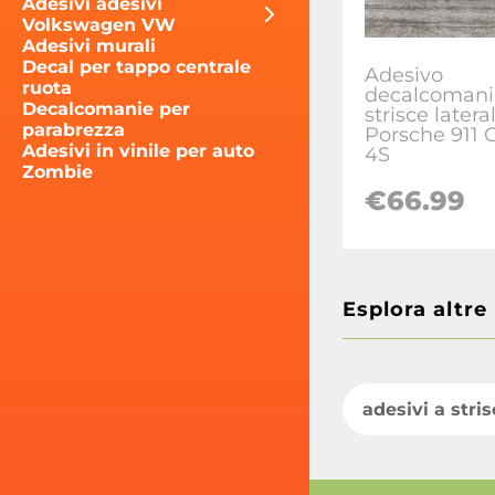
Adesivi adesivi
Volkswagen VW
Adesivi murali
Decal per tappo centrale
Adesivo
ruota
decalcomania
Decalcomanie per
strisce lateral
parabrezza
Porsche 911 
Adesivi in vinile per auto
4S
Zombie
€66.99
Esplora altre
adesivi a stri