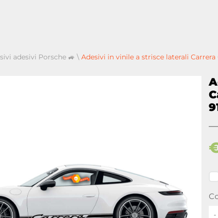
sivi adesivi Porsche 🚙
\
Adesivi in vinile a strisce laterali Carrer
A
C
9
Co
-