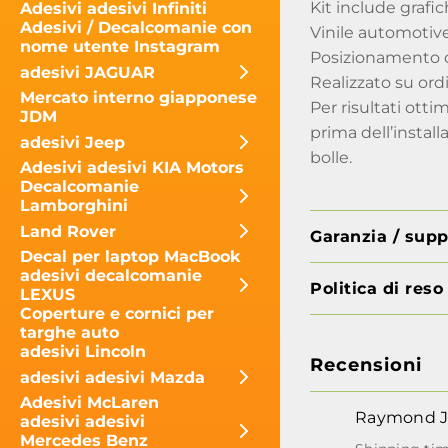
Kit include grafic
Adesivi adesivi Infiniti
Adesivi / Decalcomanie con
Vinile automotiv
nome utente Instagram
Posizionamento cl
adesivi JAGUAR
Realizzato su or
Mercato interno giapponese
Per risultati ottim
JDM
prima dell’install
adesivi Jeep
bolle.
Adesivi adesivi KIA Motors
Decalcomanie
Lamborghini
Land Rover
Garanzia / supp
Decal per laptop MacBook
adesivi decalcomanie
Politica di reso
LEXUS
Coperture e cornici per
targhe auto
adesivi Lincoln
Recensioni
adesivi adesivi Mazda
Adesivi McLaren
Raymond J
adesivi adesivi
Mercedes Benz