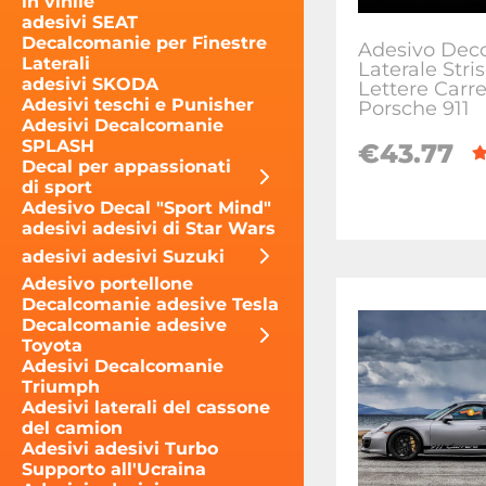
in vinile
adesivi SEAT
Decalcomanie per Finestre
Adesivo Deco
Laterali
Laterale Stri
adesivi SKODA
Lettere Carre
Adesivi teschi e Punisher
Porsche 911
Adesivi Decalcomanie
SPLASH
€43.77
Decal per appassionati
di sport
Adesivo Decal "Sport Mind"
adesivi adesivi di Star Wars
adesivi adesivi Suzuki
Adesivo portellone
Decalcomanie adesive Tesla
Decalcomanie adesive
Toyota
Adesivi Decalcomanie
Triumph
Adesivi laterali del cassone
del camion
Adesivi adesivi Turbo
Supporto all'Ucraina