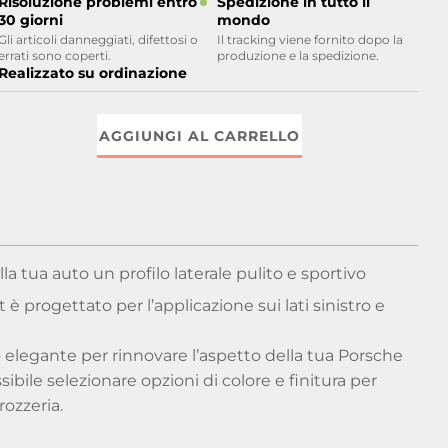
Risoluzione problemi entro
Spedizione in tutto il
30 giorni
mondo
Gli articoli danneggiati, difettosi o
Il tracking viene fornito dopo la
errati sono coperti.
produzione e la spedizione.
Realizzato su ordinazione
AGGIUNGI AL CARRELLO
a tua auto un profilo laterale pulito e sportivo
et è progettato per l’applicazione sui lati sinistro e
o elegante per rinnovare l’aspetto della tua Porsche
bile selezionare opzioni di colore e finitura per
rozzeria.