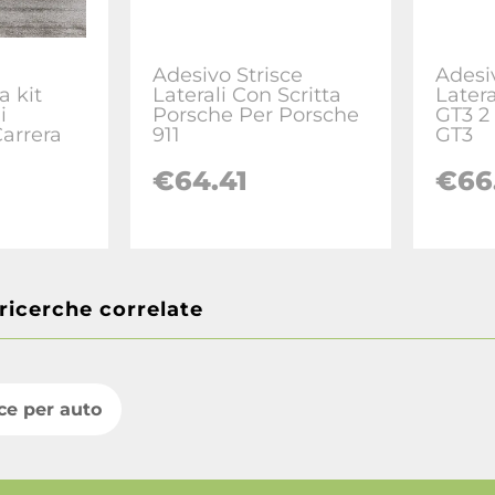
Adesivo Strisce
Adesi
 kit
Laterali Con Scritta
Latera
i
Porsche Per Porsche
GT3 2
Carrera
911
GT3
€64.41
€66
 ricerche correlate
sce per auto