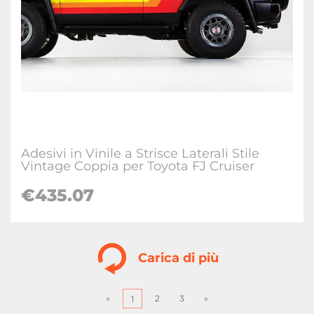
Adesivi in Vinile a Strisce Laterali Stile
Vintage Coppia per Toyota FJ Cruiser
€
435.07
Carica di più
«
2
3
»
1