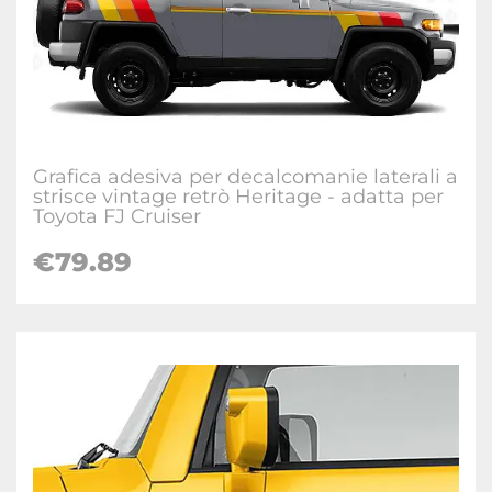
Grafica adesiva per decalcomanie laterali a
strisce vintage retrò Heritage - adatta per
Toyota FJ Cruiser
€
79.89