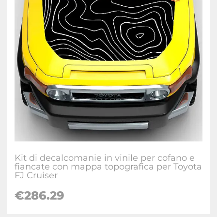
Kit di decalcomanie in vinile per cofano e
fiancate con mappa topografica per Toyota
FJ Cruiser
€
286.29