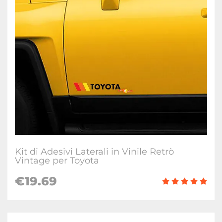
Kit di Adesivi Laterali in Vinile Retrò
Vintage per Toyota
€
19.69