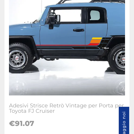
Adesivi Strisce Retrò Vintage per Porta per
Toyota FJ Cruiser
Messaggio noi
€
91.07