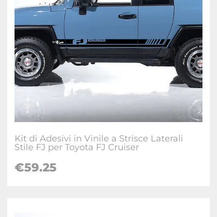
Kit di Adesivi in Vinile a Strisce Laterali
Stile FJ per Toyota FJ Cruiser
€
59.25