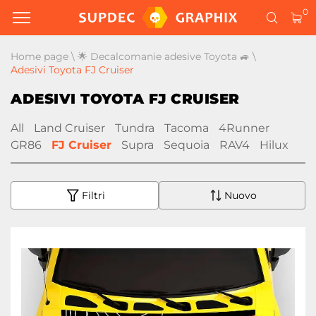
0
Home page
\
🌟 Decalcomanie adesive Toyota 🚙
\
Adesivi Toyota FJ Cruiser
ADESIVI TOYOTA FJ CRUISER
All
Land Cruiser
Tundra
Tacoma
4Runner
GR86
FJ Cruiser
Supra
Sequoia
RAV4
Hilux
Filtri
Nuovo