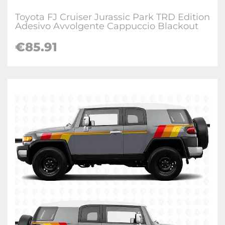
Toyota FJ Cruiser Jurassic Park TRD Edition
Adesivo Avvolgente Cappuccio Blackout
€
85.91