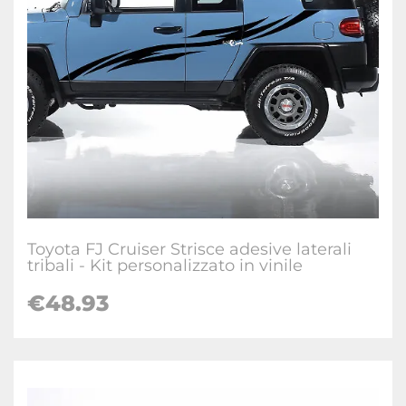
Toyota FJ Cruiser Strisce adesive laterali
tribali - Kit personalizzato in vinile
€
48.93