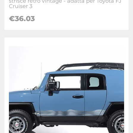
strisce retrò vintage - adatta per Toyota FJ
Cruiser 3
€
36.03