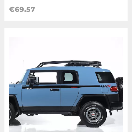
€
69.57