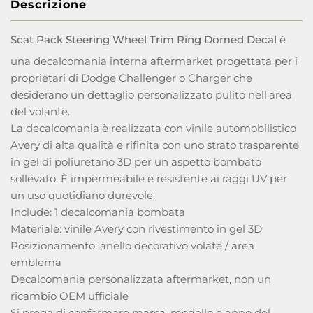
Descrizione
Scat Pack Steering Wheel Trim Ring Domed Decal
è
una decalcomania interna aftermarket progettata per i
proprietari di Dodge Challenger o Charger che
desiderano un dettaglio personalizzato pulito nell'area
del volante.
La decalcomania è realizzata con vinile automobilistico
Avery di alta qualità e rifinita con uno strato trasparente
in gel di poliuretano 3D per un aspetto bombato
sollevato. È impermeabile e resistente ai raggi UV per
un uso quotidiano durevole.
Include: 1 decalcomania bombata
Materiale: vinile Avery con rivestimento in gel 3D
Posizionamento: anello decorativo volate / area
emblema
Decalcomania personalizzata aftermarket, non un
ricambio OEM ufficiale
Si prega di confermare marca, modello e anno del