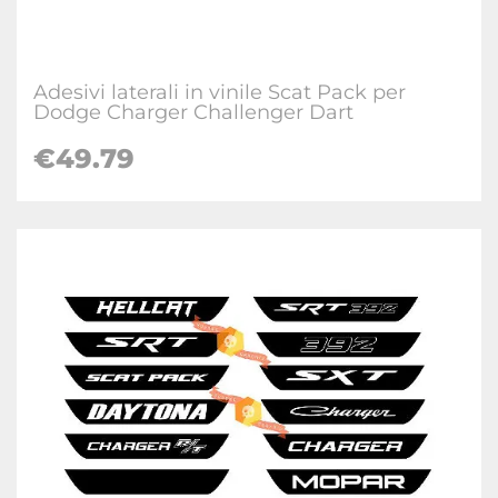
Adesivi laterali in vinile Scat Pack per
Dodge Charger Challenger Dart
€49.79