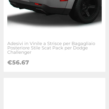
Adesivi in Vinile a Strisce per Bagagliaio
Posteriore Stile Scat Pack per Dodge
Challenger
€56.67