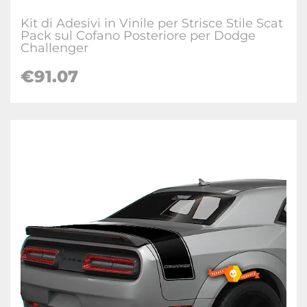
Kit di Adesivi in Vinile per Strisce Stile Scat
Pack sul Cofano Posteriore per Dodge
Challenger
€91.07