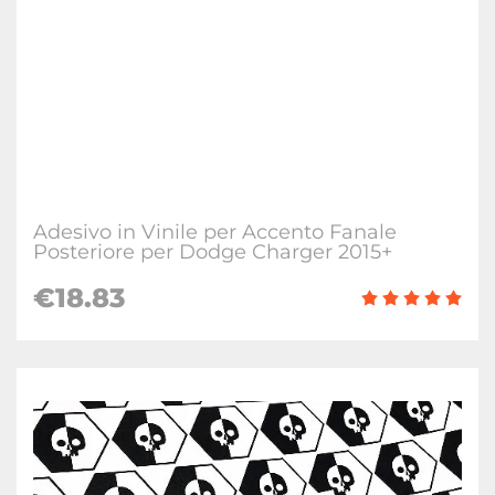
Adesivo in Vinile per Accento Fanale
Posteriore per Dodge Charger 2015+
€18.83