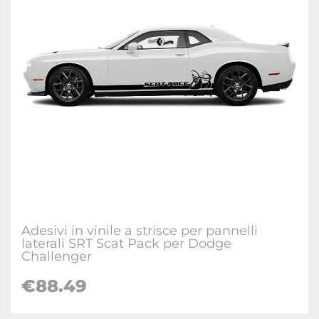
Adesivi in vinile a strisce per pannelli
laterali SRT Scat Pack per Dodge
Challenger
€88.49