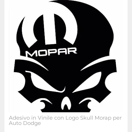
Adesivo in Vinile con Logo Skull Morap per
Auto Dodge