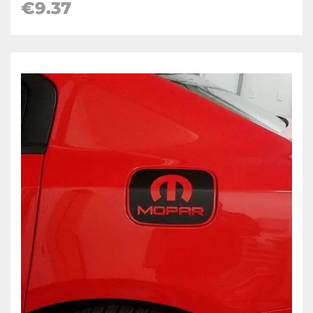
€9.37