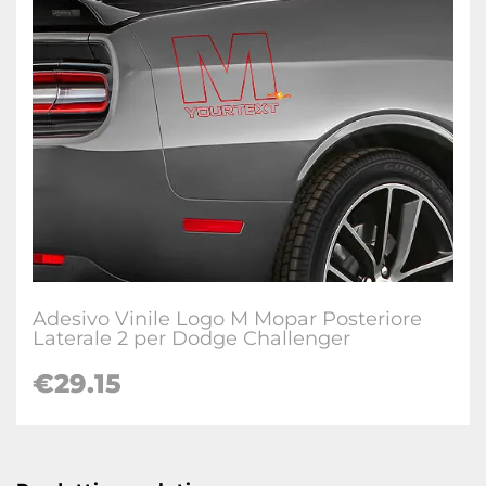
Adesivo Vinile Logo M Mopar Posteriore
Laterale 2 per Dodge Challenger
€29.15