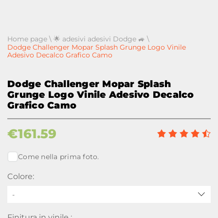
Home page
\
🌟 adesivi adesivi Dodge 🚙
\
Dodge Challenger Mopar Splash Grunge Logo Vinile
Adesivo Decalco Grafico Camo
Dodge Challenger Mopar Splash
Grunge Logo Vinile Adesivo Decalco
Grafico Camo
€
161.59
Come nella prima foto.
Colore:
-
Finitura in vinile :