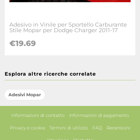
Adesivo in Vinile per Sportello Carburante
Stile Mopar per Dodge Charger 2011-17
€19.69
Esplora altre ricerche correlate
Adesivi Mopar
Informazioni di contatto
Informazioni di pagamento
Privacy e cookie
Termini di utilizzo
FAQ
Recensioni