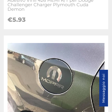
Adesivo Vinil 426 HEMI R/T per Dodge
Challenger Charger Plymouth Cuda
Demon
€5.93
Messaggio noi