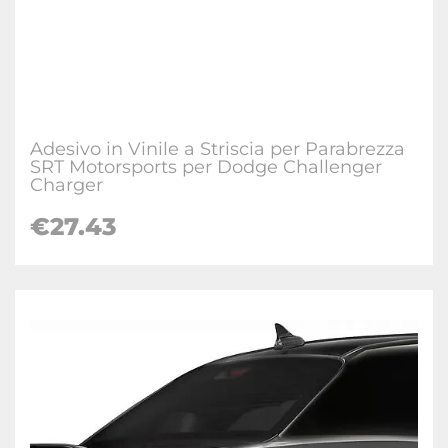
Adesivo in Vinile a Striscia per Parabrezza
SRT Motorsports per Dodge Challenger
Charger
€27.43