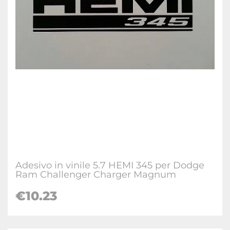
Adesivo in vinile 5.7 HEMI 345 per Dodge
Ram Challenger Charger Magnum
€10.23