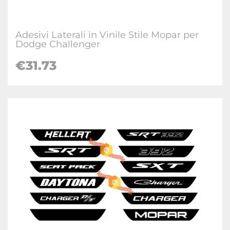
Adesivi Laterali in Vinile Stile Mopar per
Dodge Challenger
€31.73