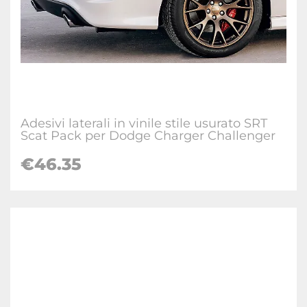
Adesivi laterali in vinile stile usurato SRT
Scat Pack per Dodge Charger Challenger
€46.35