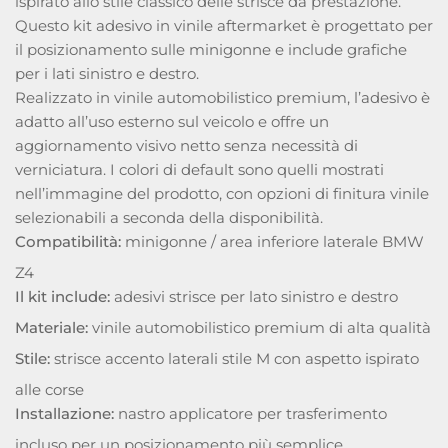
ispirato allo stile classico delle strisce da prestazione.
Questo kit adesivo in vinile aftermarket è progettato per
il posizionamento sulle minigonne e include grafiche
per i lati sinistro e destro.
Realizzato in vinile automobilistico premium, l’adesivo è
adatto all’uso esterno sul veicolo e offre un
aggiornamento visivo netto senza necessità di
verniciatura. I colori di default sono quelli mostrati
nell’immagine del prodotto, con opzioni di finitura vinile
selezionabili a seconda della disponibilità.
Compatibilità:
minigonne / area inferiore laterale BMW
Z4
Il kit include:
adesivi strisce per lato sinistro e destro
Materiale:
vinile automobilistico premium di alta qualità
Stile:
strisce accento laterali stile M con aspetto ispirato
alle corse
Installazione:
nastro applicatore per trasferimento
incluso per un posizionamento più semplice