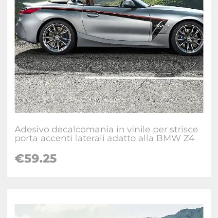
Adesivo decalcomania in vinile per strisce
porta accenti laterali adatto alla BMW Z4
€59.25