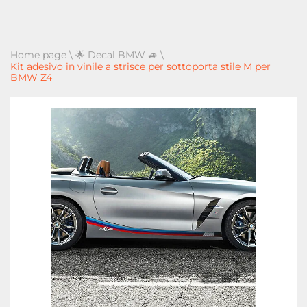
Home page
\
🌟 Decal BMW 🚙
\
Kit adesivo in vinile a strisce per sottoporta stile M per
BMW Z4