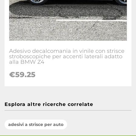
Adesivo decalcomania in vinile con strisce
stroboscopiche per accenti laterali adatto
alla BMW Z4
€59.25
Esplora altre ricerche correlate
adesivi a strisce per auto