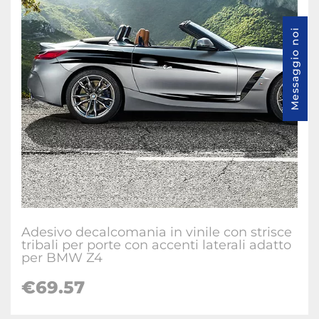
Messaggio noi
Adesivo decalcomania in vinile con strisce
tribali per porte con accenti laterali adatto
per BMW Z4
€69.57