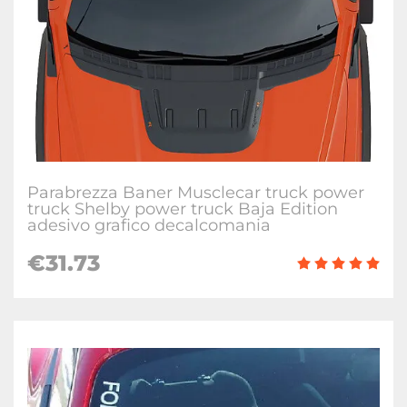
Parabrezza Baner Musclecar truck power
truck Shelby power truck Baja Edition
adesivo grafico decalcomania
€31.73