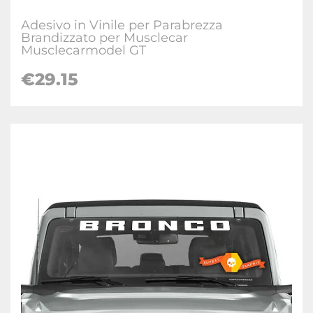
Adesivo in Vinile per Parabrezza
Brandizzato per Musclecar
Musclecarmodel GT
€29.15