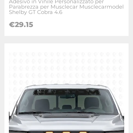
Adesivo in Vinile Personalizzato per
Parabrezza per Musclecar Musclecarmodel
Shelby GT Cobra 4.6
€29.15