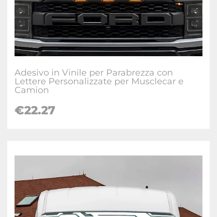
Adesivo in Vinile per Parabrezza con
Lettere Personalizzate per Musclecar e
Camion
€22.27