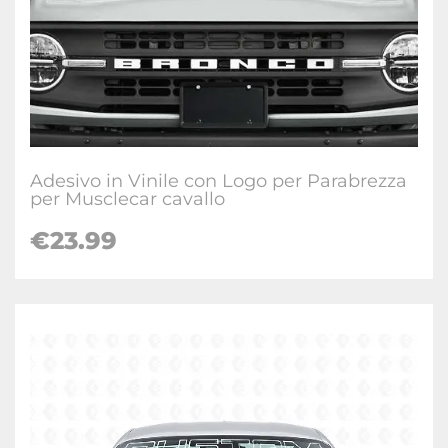
Adesivo in Vinile con Logo per Parabrezza
per Musclecar cavallo
€23.99