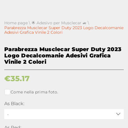
Home page
\
🌟 Adesivo per Musclecar 🚙
\
Parabrezza Musclecar Super Duty 2023 Logo Decalcomanie
Adesivi Grafica Vinile 2 Colori
Parabrezza Musclecar Super Duty 2023
Logo Decalcomanie Adesivi Grafica
Vinile 2 Colori
€
35.17
Come nella prima foto.
As Black:
-
As Red: