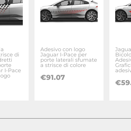
ia
Adesivo con logo
Jagua
risce di
Jaguar I-Pace per
Bicolo
retti
porte laterali sfumate
Adesiv
porte
a strisce di colore
Grafi
ar I-Pace
adesi
logo
€
91.07
€
59