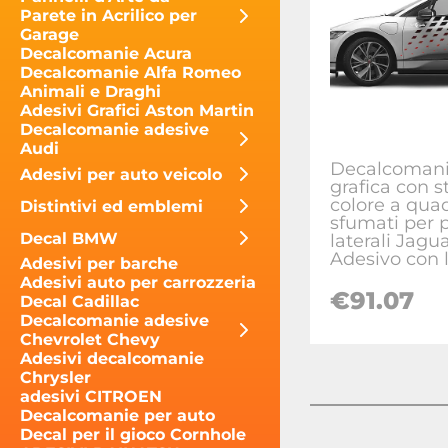
Parete in Acrilico per
Garage
Decalcomanie Acura
Decalcomanie Alfa Romeo
Animali e Draghi
Adesivi Grafici Aston Martin
Decalcomanie adesive
Audi
Decalcoman
Adesivi per auto veicolo
grafica con st
colore a quad
Distintivi ed emblemi
sfumati per 
Decal BMW
laterali Jagu
Adesivo con 
Adesivi per barche
Adesivi auto per carrozzeria
€
91.07
Decal Cadillac
Decalcomanie adesive
Chevrolet Chevy
Adesivi decalcomanie
Chrysler
adesivi CITROEN
Decalcomanie per auto
Decal per il gioco Cornhole