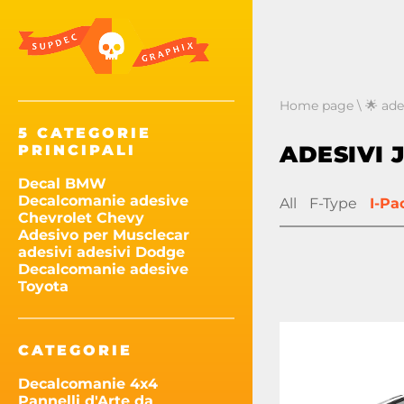
Home page
\
🌟 ad
5 CATEGORIE
ADESIVI 
PRINCIPALI
Decal BMW
Decalcomanie adesive
All
F-Type
I-Pa
Chevrolet Chevy
Adesivo per Musclecar
adesivi adesivi Dodge
Decalcomanie adesive
Toyota
CATEGORIE
Decalcomanie 4x4
Pannelli d'Arte da