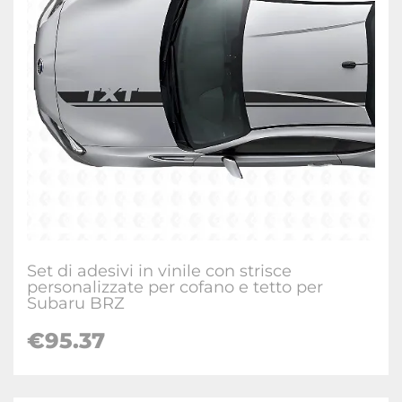
Set di adesivi in vinile con strisce
personalizzate per cofano e tetto per
Subaru BRZ
€
95.37