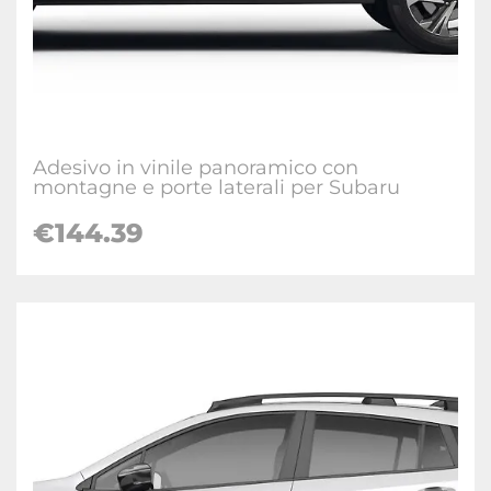
Adesivo in vinile panoramico con
montagne e porte laterali per Subaru
€
144.39