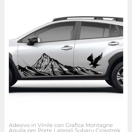
Adesivo in Vinile con Grafica Montagne
Aquila per Porte Laterali Subaru Crosstrek