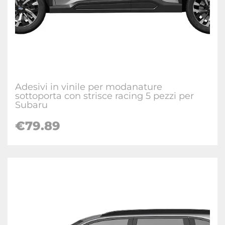
Adesivi in vinile per modanature
sottoporta con strisce racing 5 pezzi per
Subaru
€
79.89