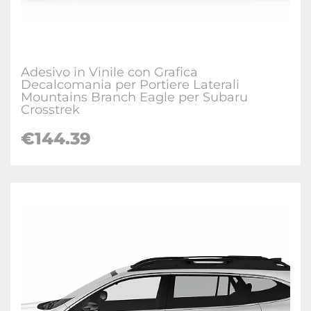
Adesivo in Vinile con Grafica
Decalcomania per Portiere Laterali
Mountains Branch Eagle per Subaru
Crosstrek
€
144.39