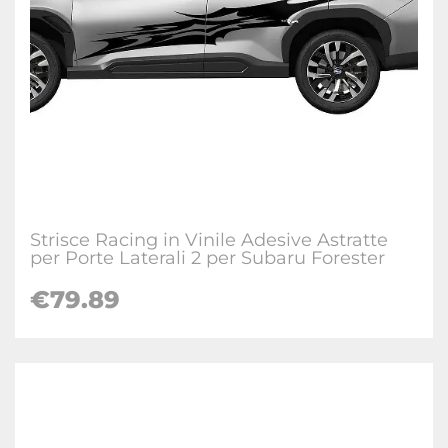
Strisce Racing in Vinile Adesive Astratte
per Porte Laterali 2 per Subaru Forester
€
79.89