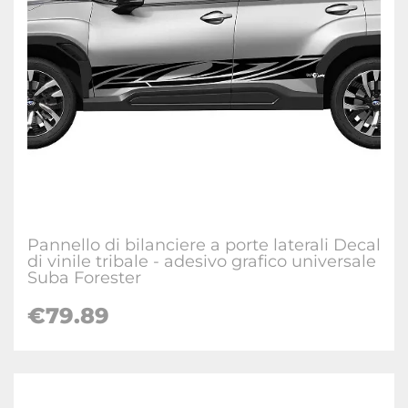
Pannello di bilanciere a porte laterali Decal
di vinile tribale - adesivo grafico universale
Suba Forester
€
79.89