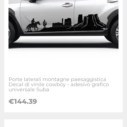
Porte laterali montagne paesaggistica
Decal di vinile cowboy - adesivo grafico
universale Suba
€
144.39