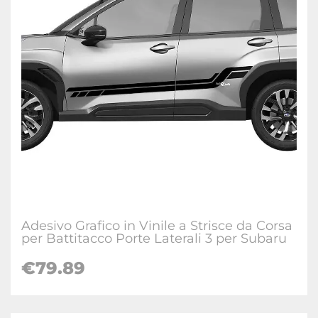
Adesivo Grafico in Vinile a Strisce da Corsa
per Battitacco Porte Laterali 3 per Subaru
€
79.89