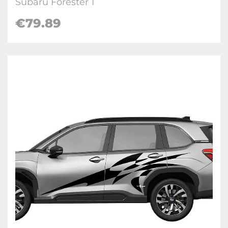
Subaru Forester 1
€
79.89