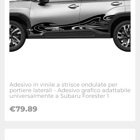
Adesivo in vinile a strisce ondulate per
portiere laterali - Adesivo grafico adattabile
universalmente a Subaru Forester 1
€
79.89