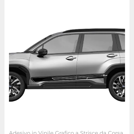
Adesivo in Vinile Grafico a Strisce da Corsa