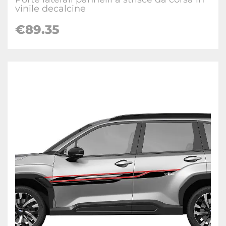
vinile decalcine
€
89.35