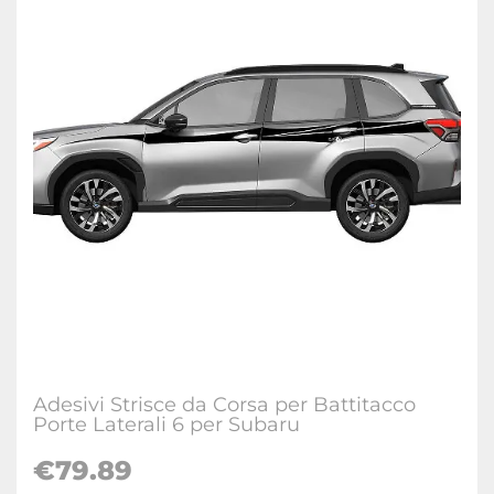
Adesivi Strisce da Corsa per Battitacco
Porte Laterali 6 per Subaru
€
79.89