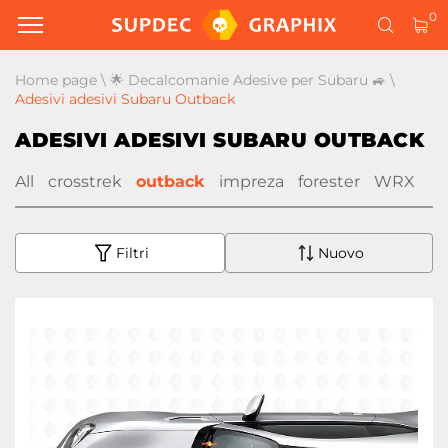
0
Home page
\
🌟 Decalcomanie Adesive per Subaru 🚙
\
Adesivi adesivi Subaru Outback
ADESIVI ADESIVI SUBARU OUTBACK
All
crosstrek
outback
impreza
forester
WRX
Filtri
Nuovo