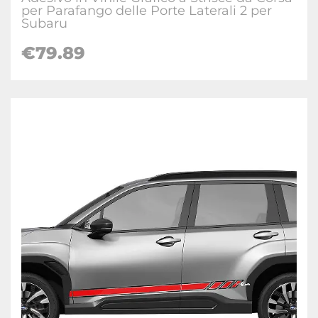
per Parafango delle Porte Laterali 2 per
Subaru
€
79.89