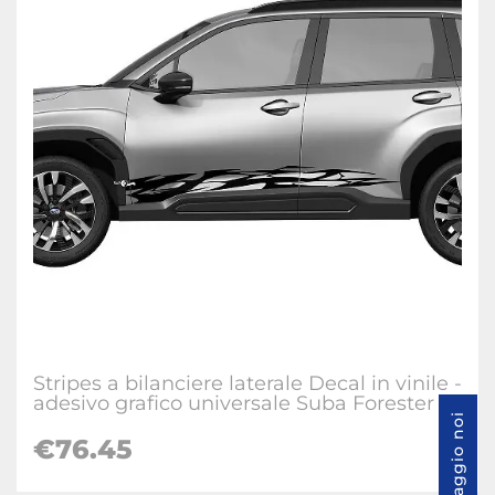
Stripes a bilanciere laterale Decal in vinile -
adesivo grafico universale Suba Forester
Messaggio noi
€
76.45