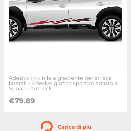
Adesivo in vinile a gradiente per strisce
laterali - Adesivo grafico sportivo adatto a
Subaru Outback
€
79.89
Carica di più