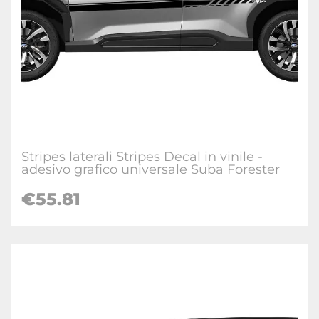
Stripes laterali Stripes Decal in vinile -
adesivo grafico universale Suba Forester
€
55.81