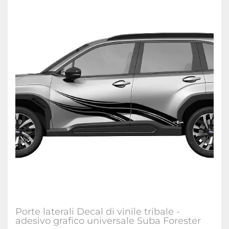
Porte laterali Decal di vinile tribale -
adesivo grafico universale Suba Forester