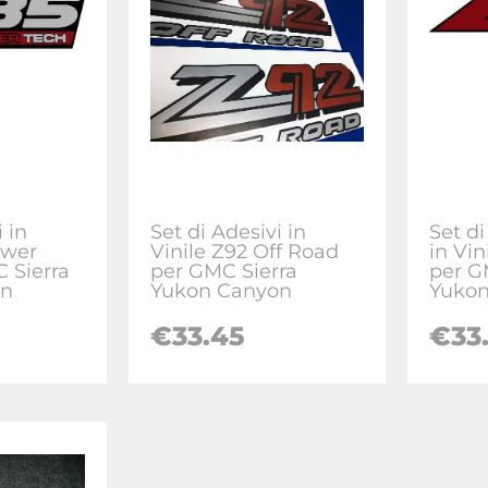
 in
Set di Adesivi in
Set di
ower
Vinile Z92 Off Road
in Vin
 Sierra
per GMC Sierra
per G
on
Yukon Canyon
Yuko
€
33.45
€
33