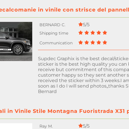
ecalcomanie in vinile con strisce del panne
5/5
Supdec Graphix is the best decal/stic
sticker is the best high quality you ca
receive but commitment of this compa
customer happy so they sent another s
received the sticker within 3 weeks.I a
soon as I do I will send photos,,thank
Bernard
ali in Vinile Stile Montagna Fuoristrada X31
5/5