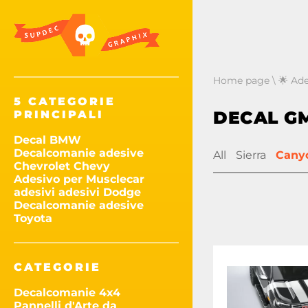
Home page
\
🌟 Ad
5 CATEGORIE
DECAL G
PRINCIPALI
Decal BMW
Decalcomanie adesive
All
Sierra
Cany
Chevrolet Chevy
Adesivo per Musclecar
adesivi adesivi Dodge
Decalcomanie adesive
Toyota
CATEGORIE
Decalcomanie 4x4
Pannelli d'Arte da