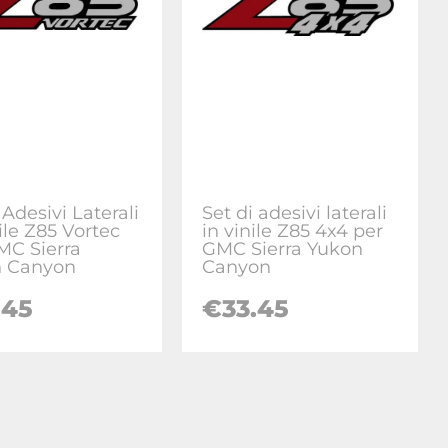
 Adesivi Laterali
Set di adesivi laterali
ile Z85 Vortec
in vinile Z85 4x4 per
MC Sierra
GMC Sierra Yukon
n Canyon
Canyon
.45
€
33.45