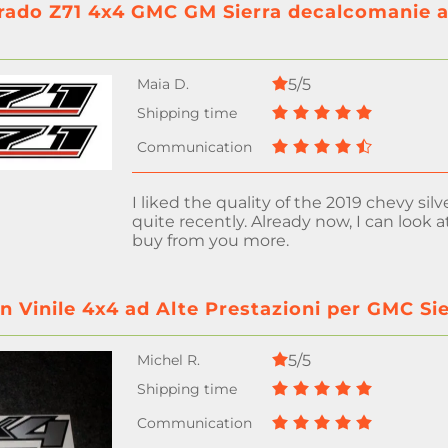
rado Z71 4x4 GMC GM Sierra decalcomanie ade
5/5
I liked the quality of the 2019 chevy si
quite recently. Already now, I can look at
buy from you more.
n Vinile 4x4 ad Alte Prestazioni per GMC S
5/5