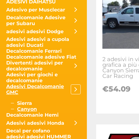
ADESIVI DAIHATSU
Adesivo per Musclecar
Decalcomanie Adesive
per Subaru
adesivi adesivi Dodge
Adesivi adesivi a cupola
adesivi Ducati
Decalcomanie Ferrari
Decalcomanie adesive Fiat
2 adesivi in ​​
Divertenti adesivi per
grafica a più 
decalcomanie
Canyon Sierr
Adesivi per giochi e
Car Racing
decalcomanie
Adesivi Decalcomanie
€
54.09
GMC
Sierra
Canyon
Decalcomanie Hemi
Adesivi adesivi Honda
Decal per cofano
adesivi adesivi HUMMER