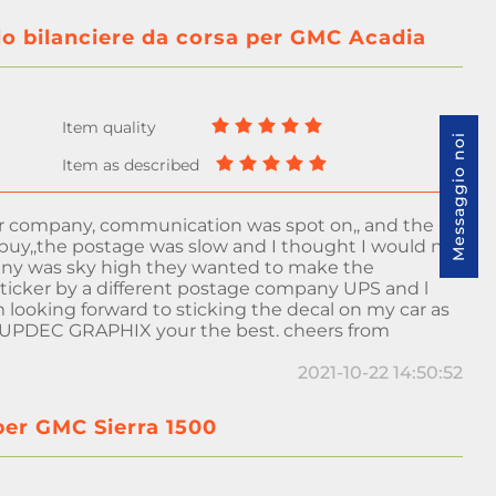
llo bilanciere da corsa per GMC Acadia
Messaggio noi
ker company, communication was spot on,, and the
n buy,,the postage was slow and I thought I would not
ny was sky high they wanted to make the
ticker by a different postage company UPS and l
m looking forward to sticking the decal on my car as
s SUPDEC GRAPHIX your the best. cheers from
2021-10-22 14:50:52
 per GMC Sierra 1500