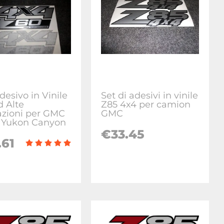
desivo in Vinile
Set di adesivi in vinile
d Alte
Z85 4x4 per camion
azioni per GMC
GMC
a Yukon Canyon
€
33.45
.61