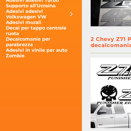
Adesivi adesivi Turbo
Supporto all'Ucraina
Adesivi adesivi
Volkswagen VW
Adesivi murali
Decal per tappo centrale
ruota
2 Chevy Z71 P
Decalcomanie per
parabrezza
decalcomani
Adesivi in vinile per auto
Zombie