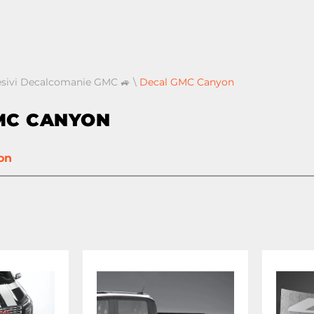
esivi Decalcomanie GMC 🚙
\
Decal GMC Canyon
MC CANYON
on