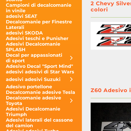
2 Chevy Silve
Campioni di decalcomanie
colori
in vinile
adesivi SEAT
Decalcomanie per Finestre
Laterali
adesivi SKODA
Adesivi teschi e Punisher
Adesivi Decalcomanie
SPLASH
Decal per appassionati
di sport
Adesivo Decal "Sport Mind"
adesivi adesivi di Star Wars
adesivi adesivi Suzuki
Adesivo portellone
Z60 Adesivo i
Decalcomanie adesive Tesla
Decalcomanie adesive
Toyota
Adesivi Decalcomanie
Triumph
Adesivi laterali del cassone
del camion