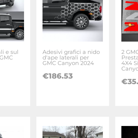
li e sul
Adesivi grafici a nido
2 GM
r GMC
d'ape laterali per
Prest
GMC Canyon 2024
4X4 S
Cany
€
186.53
€
35