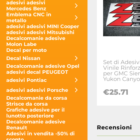
adesivi adesivi
Mercedes Benz
Emblema CNC in
metallo
adesivi adesivi MINI Cooper
adesivi adesivi Mitsubishi
Decalcomanie adesive
Molon Labe
Decal per moto
Decal Nissan
Set di Adesivi
Decalcomanie adesive Opel
Vinile Rinfor
adesivi decal PEUGEOT
per GMC Sier
Yukon Cany
adesivi Pontiac
adesivi adesivi Porsche
€
25.71
Decalcomanie da corsa
Strisce da corsa
Grafiche adesive per il
lunotto posteriore
Decalcomanie adesive
Recensioni
Renault
Adesivi in ​​vendita -50% di
sconto