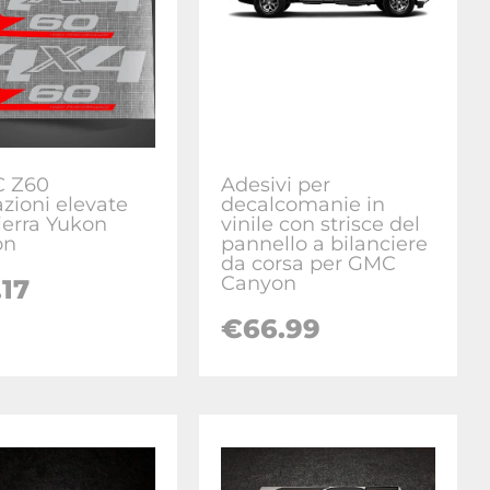
C Z60
Adesivi per
azioni elevate
decalcomanie in
ierra Yukon
vinile con strisce del
on
pannello a bilanciere
da corsa per GMC
Canyon
.17
€
66.99