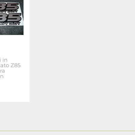
 in
zato Z85
ra
on