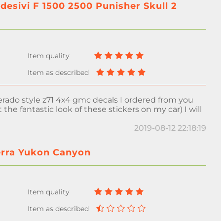
sivi F 1500 2500 Punisher Skull 2 ​​
lverado style z71 4x4 gmc decals I ordered from you
 the fantastic look of these stickers on my car) I will
2019-08-12 22:18:19
ierra Yukon Canyon