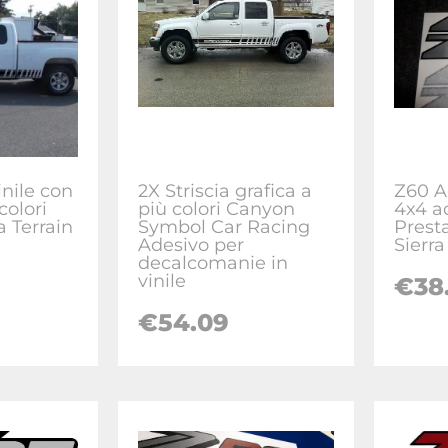
vinile con
2X Striscia grafica a
Z60 A
colori
più colori Canyon
4x4 a
a Terrain
Symbol Car Racing
Prest
Adesivo per
Sierr
decalcomanie in
vinile
€
38
€
54.09