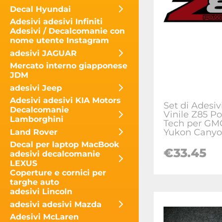
Decal Hyundai
Adesivi adesivi Infiniti
Adesivi / Decalcomanie con
nome utente Instagram
adesivi JAGUAR
Mercato interno giapponese
JDM
adesivi Jeep
Adesivi adesivi KIA Motors
Set di Adesivi
Decalcomanie
Vinile Z85 P
Lamborghini
Tech per GMC
Yukon Cany
Land Rover
Decal per laptop MacBook
€
33.45
adesivi decalcomanie
LEXUS
Coperture e cornici per
targhe auto
adesivi Lincoln
adesivi adesivi Mazda
Adesivi McLaren