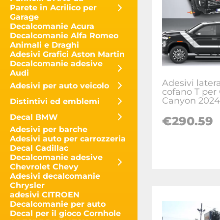
Parete in Acrilico per
Garage
Decalcomanie Acura
Decalcomanie Alfa Romeo
Animali e Draghi
Adesivi Grafici Aston Martin
Decalcomanie adesive
Audi
Adesivi latera
Adesivi per auto veicolo
cofano T pe
Canyon 2024
Distintivi ed emblemi
Decal BMW
€
290.59
Adesivi per barche
Adesivi auto per carrozzeria
Decal Cadillac
Decalcomanie adesive
Chevrolet Chevy
Adesivi decalcomanie
Chrysler
adesivi CITROEN
Decalcomanie per auto
Decal per il gioco Cornhole