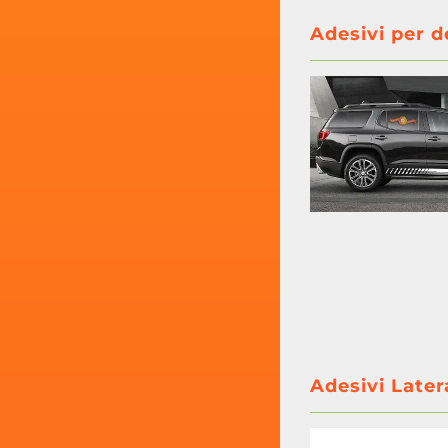
Adesivi per d
Adesivi Later