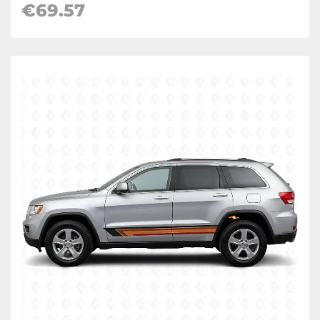
€
69.57