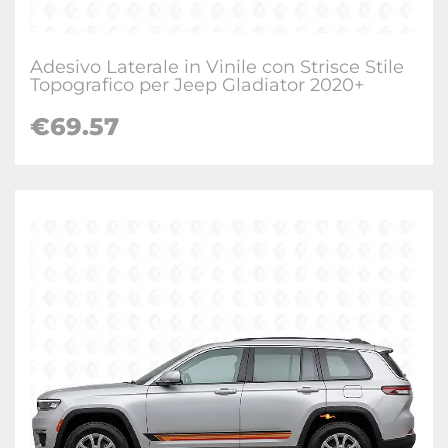
Adesivo Laterale in Vinile con Strisce Stile
Topografico per Jeep Gladiator 2020+
€
69.57