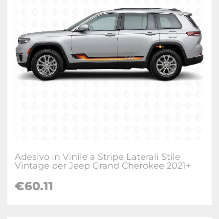
Adesivo in Vinile a Stripe Laterali Stile
Vintage per Jeep Grand Cherokee 2021+
€
60.11