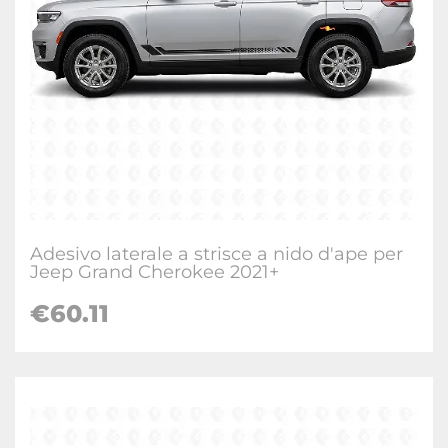
Adesivo laterale a strisce a nido d'ape per
Jeep Grand Cherokee 2021+
€
60.11