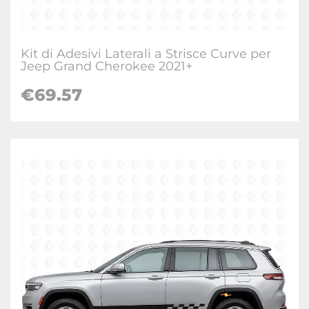
Kit di Adesivi Laterali a Strisce Curve per
Jeep Grand Cherokee 2021+
€
69.57