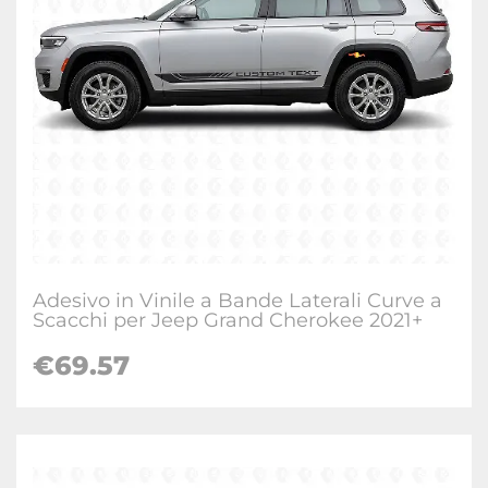
Adesivo in Vinile a Bande Laterali Curve a
Scacchi per Jeep Grand Cherokee 2021+
€
69.57