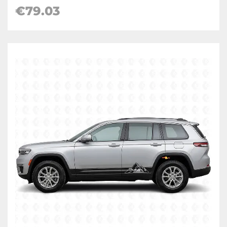
€
79.03