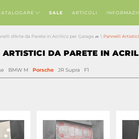
CATALOGARE
SALE
ARTICOLI
INFORMAZI
nelli d'Arte da Parete in Acrilico per Garage 🚙
\
Pannelli Artistic
 ARTISTICI DA PARETE IN ACRI
se
BMW M
Porsche
JR Supra
F1