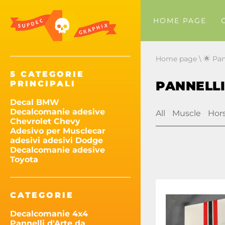
HOME PAGE
Home page
\
🌟 Pan
5 CATEGORIE
PANNELLI
PRINCIPALI
Decal BMW
Decalcomanie adesive
All
Muscle
Hor
Chevrolet Chevy
Adesivo per Musclecar
adesivi adesivi Dodge
Decalcomanie adesive
Toyota
CATEGORIE
Decalcomanie 4x4
Pannelli d'Arte da