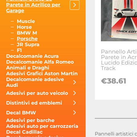
Parete in Acrilico per
Garage
Muscle
Horse
BMW M
Porsche
JR Supra
F1
Pannello Arti
Decalcomanie Acura
Parete in Acr
Decalcomanie Alfa Romeo
Lucido Edizi
Track
Animali e Draghi
Adesivi Grafici Aston Martin
€
38.61
Decalcomanie adesive
Audi
Adesivi per auto veicolo
Distintivi ed emblemi
Decal BMW
Adesivi per barche
Adesivi auto per carrozzeria
Decal Cadillac
Pannelli artistici