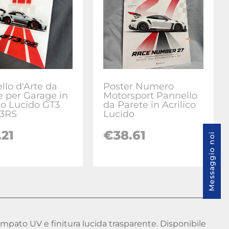
llo d'Arte da
Poster Numero
e per Garage in
Motorsport Pannello
ico Lucido GT3
da Parete in Acrilico
T3RS
Lucido
.21
€
38.61
Messaggio noi
tampato UV e finitura lucida trasparente. Disponibile