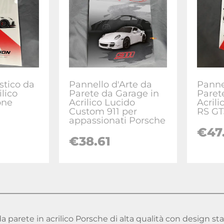
stico da
Pannello d'Arte da
Panne
ilico
Parete da Garage in
Paret
one
Acrilico Lucido
Acril
Custom 911 per
RS G
appassionati Porsche
€
47
€
38.61
 da parete in acrilico Porsche di alta qualità con design s