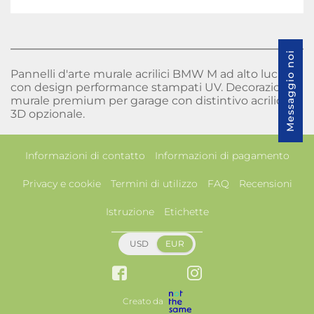
Messaggio noi
Pannelli d'arte murale acrilici BMW M ad alto lucido
con design performance stampati UV. Decorazione
murale premium per garage con distintivo acrilico
3D opzionale.
Informazioni di contatto
Informazioni di pagamento
Privacy e cookie
Termini di utilizzo
FAQ
Recensioni
Istruzione
Etichette
USD
EUR
Creato da