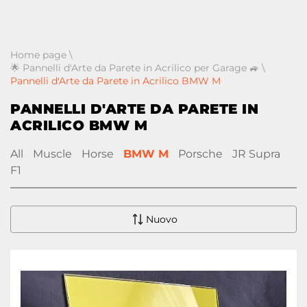
Home page
\
🌟 Pannelli d'Arte da Parete in Acrilico per Garage 🚙
\
Pannelli d'Arte da Parete in Acrilico BMW M
PANNELLI D'ARTE DA PARETE IN
ACRILICO BMW M
All
Muscle
Horse
BMW M
Porsche
JR Supra
F1
Nuovo